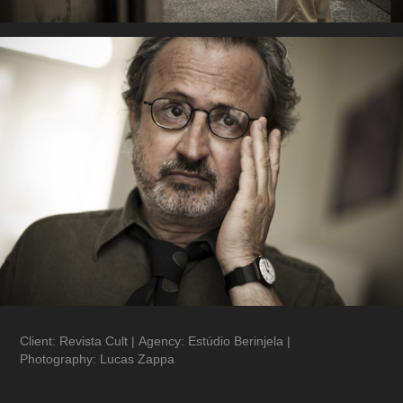
Client:
Revista Cult |
Agency:
Estúdio Berinjela |
Photography:
Lucas Zappa